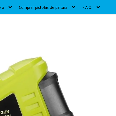
pra
Comprar pistolas de pintura
F.A.Q.