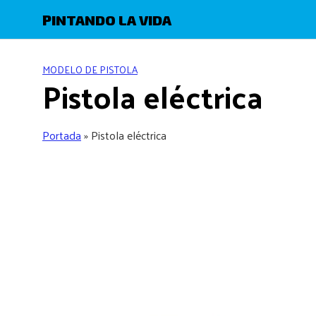
Skip
PINTANDO LA VIDA
to
content
MODELO DE PISTOLA
Pistola eléctrica
Portada
»
Pistola eléctrica